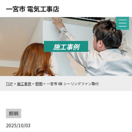
一宮市 電気工事店
施工事例
TOP
>
施工事例
>
照明
>
一宮市 I様 シーリングファン取付
照明
2025/10/03