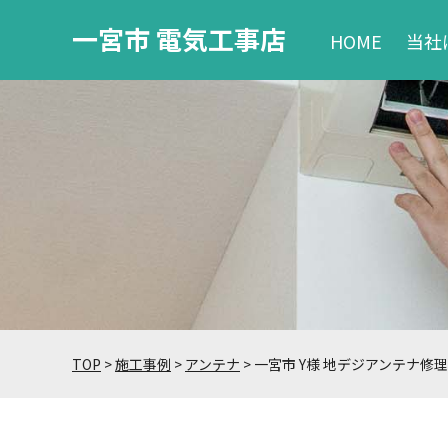
一宮市 電気工事店
HOME
当社
TOP
>
施工事例
>
アンテナ
>
一宮市 Y様 地デジアンテナ修理